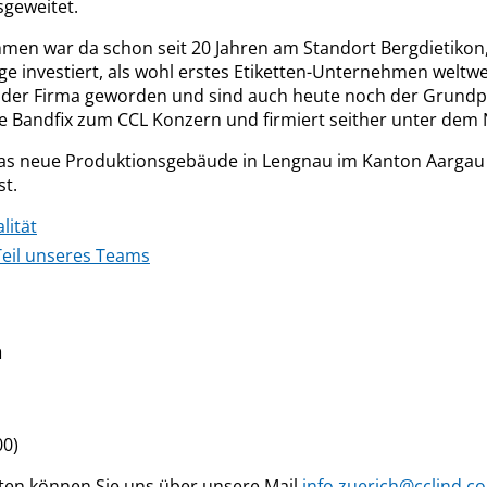
geweitet.
men war da schon seit 20 Jahren am Standort Bergdietikon,
e investiert, als wohl erstes Etiketten-Unternehmen weltwe
der Firma geworden und sind auch heute noch der Grundpfe
die Bandfix zum CCL Konzern und firmiert seither unter de
s neue Produktionsgebäude in Lengnau im Kanton Aargau
st.
lität
Teil unseres Teams
n
00)
ten können Sie uns über unsere Mail
info.zuerich@cclind.c